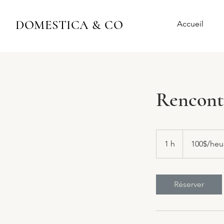
DOMESTICA & CO
Accueil
Rencont
100$/heure
1 h
1
100$/heu
Réserver