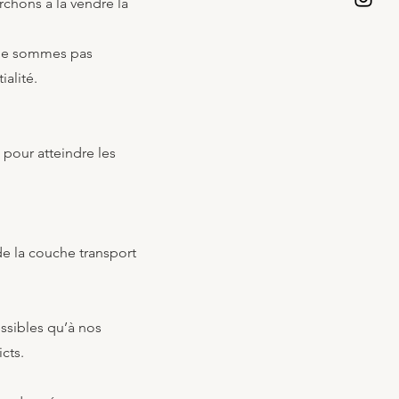
rchons à la vendre la
s ne sommes pas
ialité.
 pour atteindre les
 de la couche transport
ssibles qu’à nos
cts.