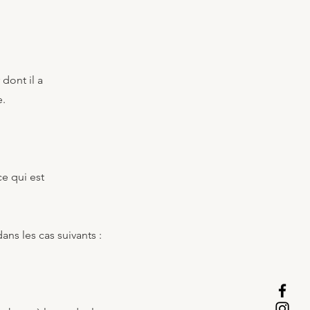
dont il a
e.
e qui est
ns les cas suivants :