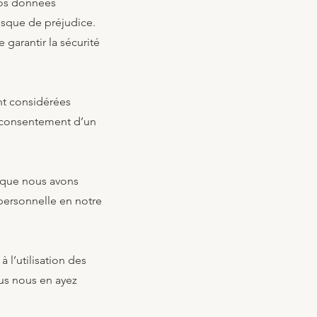
nos données
 risque de préjudice.
 garantir la sécurité
nt considérées
e consentement d’un
s que nous avons
 personnelle en notre
 l’utilisation des
ous nous en ayez