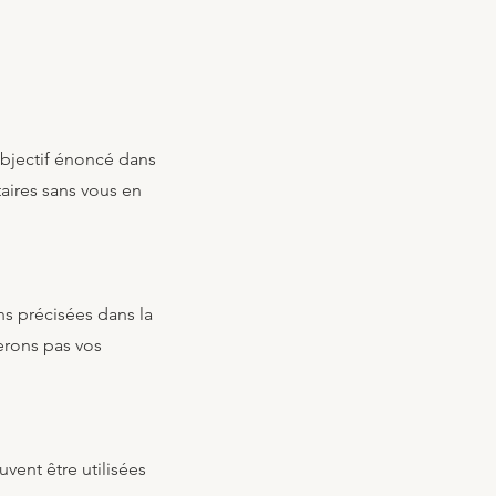
objectif énoncé dans
aires sans vous en
ns précisées dans la
serons pas vos
:
vent être utilisées